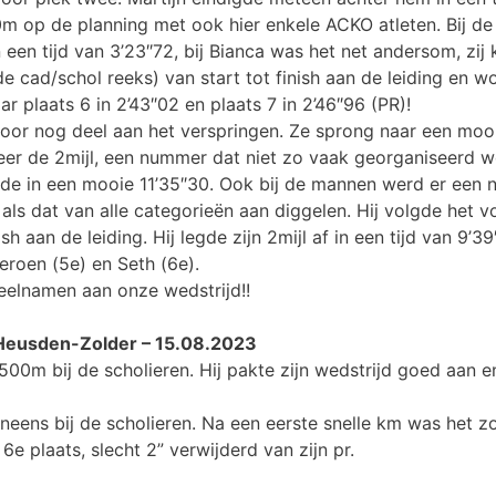
0m op de planning met ook hier enkele ACKO atleten. Bij de 
 een tijd van 3’23″72, bij Bianca was het net andersom, zij
de cad/schol reeks) van start tot finish aan de leiding en wo
 plaats 6 in 2’43″02 en plaats 7 in 2’46″96 (PR)!
oor nog deel aan het verspringen. Ze sprong naar een moo
r de 2mijl, een nummer dat niet zo vaak georganiseerd wor
e in een mooie 11’35″30. Ook bij de mannen werd er een ni
 als dat van alle categorieën aan diggelen. Hij volgde het
ish aan de leiding. Hij legde zijn 2mijl af in een tijd van 9’
eroen (5e) en Seth (6e).
eelnamen aan onze wedstrijd!!
Heusden-Zolder – 15.08.2023
1500m bij de scholieren. Hij pakte zijn wedstrijd goed aan 
ens bij de scholieren. Na een eerste snelle km was het z
 6e plaats, slecht 2” verwijderd van zijn pr.