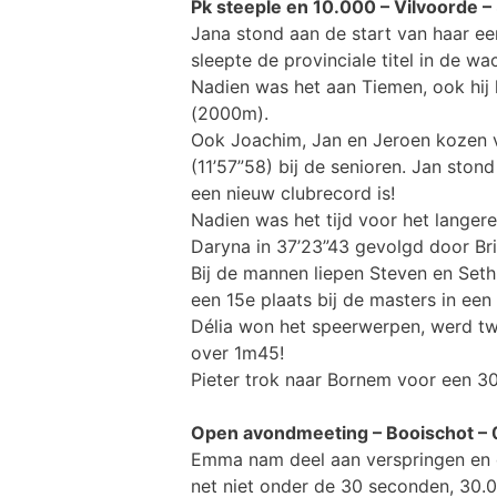
Pk steeple en 10.000 – Vilvoorde 
Jana stond aan de start van haar eer
sleepte de provinciale titel in de wa
Nadien was het aan Tiemen, ook hij k
(2000m).
Ook Joachim, Jan en Jeroen kozen v
(11’57”58) bij de senioren. Jan stond
een nieuw clubrecord is!
Nadien was het tijd voor het langer
Daryna in 37’23”43 gevolgd door Bri
Bij de mannen liepen Steven en Seth 
een 15e plaats bij de masters in een 
Délia won het speerwerpen, werd tw
over 1m45!
Pieter trok naar Bornem voor een 3
Open avondmeeting – Booischot –
Emma nam deel aan verspringen en d
net niet onder de 30 seconden, 30.0