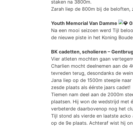
staken na 3800m.
Zarah liep de 800m bij de beloften,
Youth Memorial Van Damme
0
Na een mooi seizoen werd Tijl bel
de nieuwe piste in het Koning Boudew
BK cadetten, scholieren – Gentbru
Vier atleten mochten gaan vertegen
Charlien mocht deelnemen aan de 400
tevreden terug, desondanks de weini
Jana liep op de 1500m steeple naar
zesde plaats als éérste jaars cadet!
Tiemen nam deel aan de 2000m steepl
plaatsen. Hij won de wedstrijd met
verbeterde daarbovenop nog het clu
Tijl stond als vierde en laatste acko
op de 9e plaats. Achteraf wist hij o