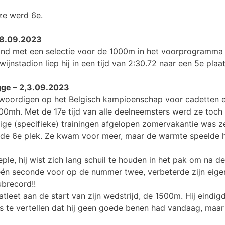
 ze werd 6e.
8.09.2023
oond met een selectie voor de 1000m in het voorprogramm
ijnstadion liep hij in een tijd van 2:30.72 naar een 5e pla
gge – 2,3.09.2023
woordigen op het Belgisch kampioenschap voor cadetten e
mh. Met de 17e tijd van alle deelneemsters werd ze toch 
ge (specifieke) trainingen afgelopen zomervakantie was ze 
 de 6e plek. Ze kwam voor meer, maar de warmte speelde h
e, hij wist zich lang schuil te houden in het pak om na de
 één seconde voor op de nummer twee, verbeterde zijn eige
brecord!!
 atleet aan de start van zijn wedstrijd, de 1500m. Hij eindig
ns te vertellen dat hij geen goede benen had vandaag, maar 