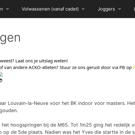
en
Volwassenen (vanaf cadet)
Joggers
agen
eweest? Laat ons je uitslag weten!
jd of van andere ACKO-atleten? Stuur ze ons gerust door via PB op 
aar Louvain-la-Neuve voor het BK indoor voor masters. Het
 gouden.
 het hoogspringen bij de M65. Tot 1m25 ging het redelijk 
op de 5de plaats. Nadien was het Yves die startte in de s