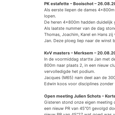
PK estafette – Booischot – 26.08.
Als eerste liepen de dames 4x800m m
lopen.
De heren 4x800m hadden duidelijk g
Als laatste nummer van de dag sto
Thomas, Joachim, Karel en Hans zij 
Jan. Deze ploeg liep naar de winst b
KvV masters – Merksem – 20.08.2
In de voormiddag startte Jan met de 
800m naar plaats 2, in een nieuw c
vervolledigde het podium.
Jacques (M65) nam deel aan de 300m 
Edwin koos voor disciplines zonder
Open meeting Julien Schots – Kor
Gisteren stond onze eigen meeting 
een nieuw PR van 45″01 gevolgd doo
nieuw PR van 45″27 wat goed was vo