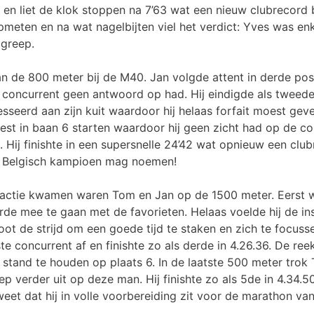
n liet de klok stoppen na 7’63 wat een nieuw clubrecord bi
opmeten en na wat nagelbijten viel het verdict: Yves was en
 greep.
n de 800 meter bij de M40. Jan volgde attent in derde po
jn concurrent geen antwoord op had. Hij eindigde als tweed
sseerd aan zijn kuit waardoor hij helaas forfait moest ge
est in baan 6 starten waardoor hij geen zicht had op de co
. Hij finishte in een supersnelle 24’42 wat opnieuw een club
h Belgisch kampioen mag noemen!
n actie kwamen waren Tom en Jan op de 1500 meter. Eerst 
rde mee te gaan met de favorieten. Helaas voelde hij de in
ot de strijd om een goede tijd te staken en zich te focuss
te concurrent af en finishte zo als derde in 4.26.36. De r
 stand te houden op plaats 6. In de laatste 500 meter tro
p verder uit op deze man. Hij finishte zo als 5de in 4.34.50
weet dat hij in volle voorbereiding zit voor de marathon v