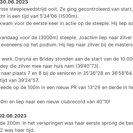
– 30.06.2023
ste steeplewedstrijd ooit. Ze ging gecontroleerd van start,
cht in een tijd van 5’34”06 (1500m).
wam voor de eerste keer in actie op de steeple. Hij liep so
andaag voor de (3000m) steeple. Joachim liep naar zilver 
 eveneens op het podium. Hij liep naar zilver bij de masters
e werk. Daryna en Bridey stonden aan de start van de 10.000
dey die zilver mee naar huis nam (39’40”73).
naar plaats 7 en 8 bij de senioren in 35’36”28 en 36’58”64.
tijd van 39’24”57.
eede op de 100m in een nieuw PR van 13”29 en derde in h
00m en liep naar een nieuw clubrecord van 40”10!
 02.06.2023
e 200m. In het verspringen was haar eerste sprong de bes
2 was haar tijd.