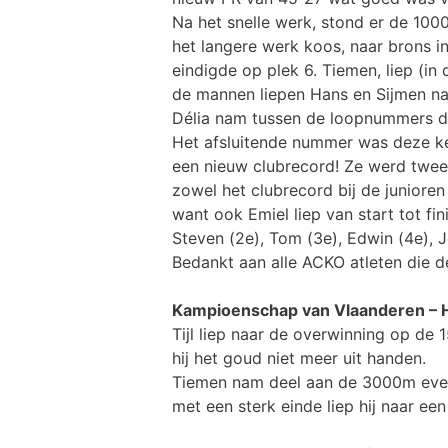
Na het snelle werk, stond er de 100
het langere werk koos, naar brons in
eindigde op plek 6. Tiemen, liep (in 
de mannen liepen Hans en Sijmen naar
Délia nam tussen de loopnummers d
Het afsluitende nummer was deze kee
een nieuw clubrecord! Ze werd tweed
zowel het clubrecord bij de junioren
want ook Emiel liep van start tot fin
Steven (2e), Tom (3e), Edwin (4e), J
Bedankt aan alle ACKO atleten die d
Kampioenschap van Vlaanderen – 
Tijl liep naar de overwinning op de 
hij het goud niet meer uit handen.
Tiemen nam deel aan de 3000m evene
met een sterk einde liep hij naar een