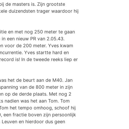
j de masters is. Zijn grootste
kele duizendsten trager waardoor hij
sitie en met nog 250 meter te gaan
e in een nieuw PR van 2.05.43.
ven voor de 200 meter. Yves kwam
ncurrentie. Yves startte hard en
record is! In de tweede reeks liep er
was het de beurt aan de M40. Jan
spanning van de 800 meter in zijn
en op de derde plaats. Met nog 2
eeks nadien was het aan Tom. Tom
k Tom het tempo omhoog, schoof hij
, een fractie boven zijn persoonlijk
an Leuven en hierdoor dus geen