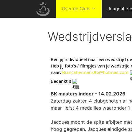
Over de Club
Jeugdatlet
Wedstrijdversl
Ben jij individueel naar een wedstrijd g
Heb jij foto’s / filmpjes van je wedstri
naar: 
Biancahermans96@hotmail.com
Bedankt!!! 
BK masters indoor – 14.02.2026
Zaterdag zakten 4 clubgenoten af n
maar liefst 4 medailles waaronder 1
Jacques mocht de spits afbijten met
hoog gegrepen. Jacques eindigde zo 