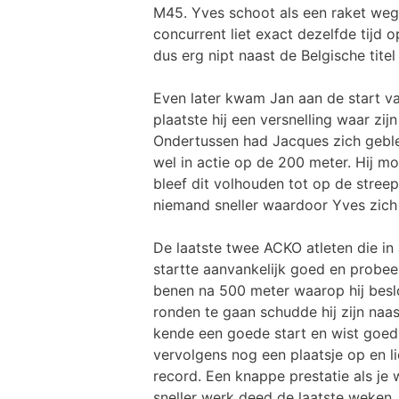
M45. Yves schoot als een raket weg e
concurrent liet exact dezelfde tijd 
dus erg nipt naast de Belgische titel
Even later kwam Jan aan de start va
plaatste hij een versnelling waar zi
Ondertussen had Jacques zich geble
wel in actie op de 200 meter. Hij mo
bleef dit volhouden tot op de streep
niemand sneller waardoor Yves zic
De laatste twee ACKO atleten die i
startte aanvankelijk goed en probee
benen na 500 meter waarop hij beslo
ronden te gaan schudde hij zijn naas
kende een goede start en wist goed
vervolgens nog een plaatsje op en lie
record. Een knappe prestatie als je 
sneller werk deed de laatste weken.