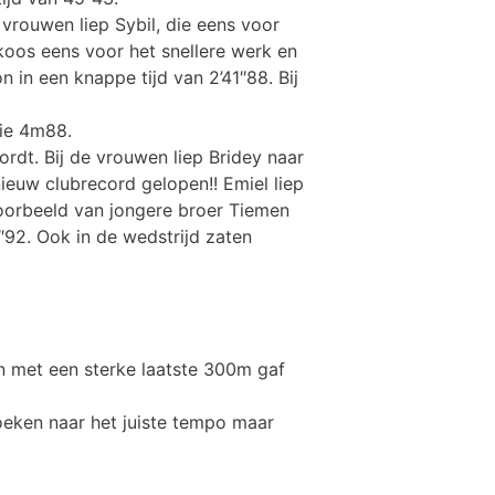
vrouwen liep Sybil, die eens voor
 koos eens voor het snellere werk en
n in een knappe tijd van 2’41″88. Bij
ie 4m88.
dt. Bij de vrouwen liep Bridey naar
euw clubrecord gelopen!! Emiel liep
 voorbeeld van jongere broer Tiemen
39″92. Ook in de wedstrijd zaten
en met een sterke laatste 300m gaf
oeken naar het juiste tempo maar