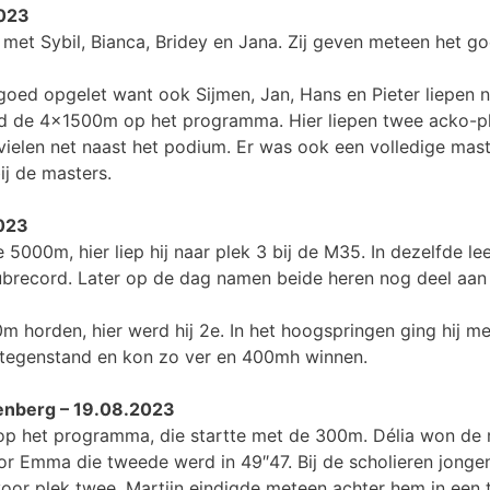
2023
et Sybil, Bianca, Bridey en Jana. Zij geven meteen het go
oed opgelet want ook Sijmen, Jan, Hans en Pieter liepen n
nd de 4x1500m op het programma. Hier liepen twee acko-p
vielen net naast het podium. Er was ook een volledige mast
ij de masters.
023
5000m, hier liep hij naar plek 3 bij de M35. In dezelfde lee
lubrecord. Later op de dag namen beide heren nog deel aan
horden, hier werd hij 2e. In het hoogspringen ging hij me
 tegenstand en kon zo ver en 400mh winnen.
tenberg – 19.08.2023
op het programma, die startte met de 300m. Délia won de r
r Emma die tweede werd in 49″47. Bij de scholieren jongen
or plek twee. Martijn eindigde meteen achter hem in een t