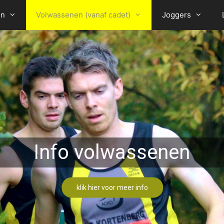
en
Volwassenen (vanaf cadet)
Joggers
Info volwassenen
Trainers
klik hier voor meer info
klik hier voor meer info