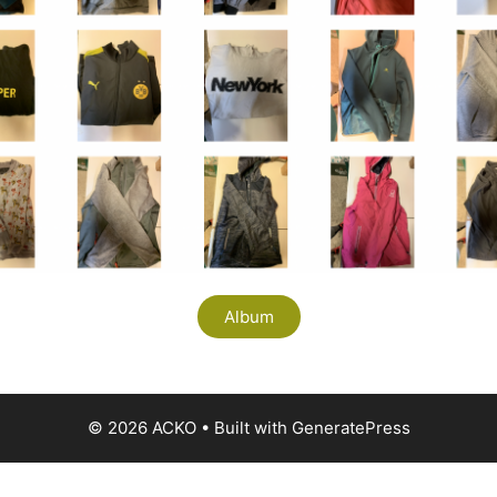
Album
© 2026 ACKO
• Built with
GeneratePress