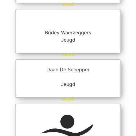
email
Bridey Waerzeggers
Jeugd
email
Daan De Schepper
Jeugd
email